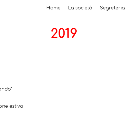
Home
La società
Segreteria
ip to main content
Skip to navigat
2019
ando"
one estiva