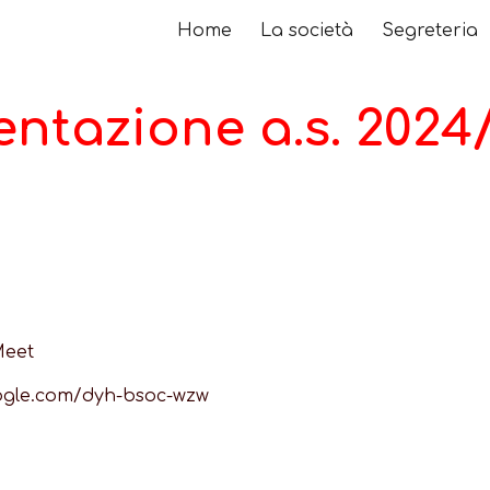
Home
La società
Segreteria
ip to main content
Skip to navigat
entazione a.s. 2024
Meet
oogle.com/dyh-bsoc-wzw